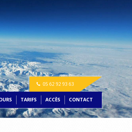
05 62 92 93 63
OURS
TARIFS
ACCÈS
CONTACT