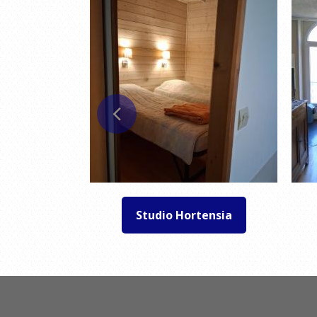
tiane
Studio Hortensia