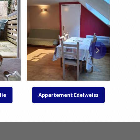
lie
Appartement Edelweiss
Appart