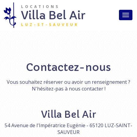
Aller au contenu principal
LOCATIONS
Accueil
Villa Bel Air
Togg
Studios
navi
LUZ-ST-SAUVEUR
Appartements
Aux alentours
Tarifs
Contactez-nous
Accès
Vous souhaitez réserver ou avoir un renseignement ?
Contact
N'hésitez-pas à nous contacter !
Villa Bel Air
54 Avenue de l'Impératrice Eugénie - 65120 LUZ-SAINT-
SAUVEUR