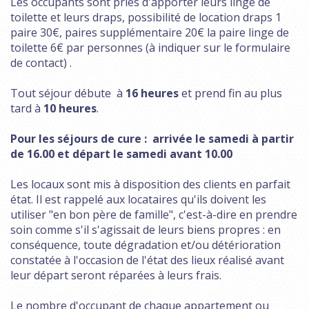
Les occupants sont priés d'apporter leurs linge de
toilette et leurs draps, possibilité de location draps 1
paire 30€, paires supplémentaire 20€ la paire linge de
toilette 6€ par personnes (à indiquer sur le formulaire
de contact) .
Tout séjour débute à
16 heures
et prend fin au plus
tard à
10 heures
.
Pour les séjours de cure : arrivée le samedi à partir
de 16.00 et départ le samedi avant 10.00
Les locaux sont mis à disposition des clients en parfait
état. Il est rappelé aux locataires qu'ils doivent les
utiliser "en bon père de famille", c'est-à-dire en prendre
soin comme s'il s'agissait de leurs biens propres : en
conséquence, toute dégradation et/ou détérioration
constatée à l'occasion de l'état des lieux réalisé avant
leur départ seront réparées à leurs frais.
Le nombre d'occupant de chaque appartement ou