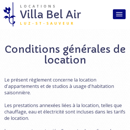
Aller au contenu principal
LOCATIONS
Accueil
Villa Bel Air
Togg
Studios
navi
LUZ-ST-SAUVEUR
Appartements
Aux alentours
Conditions générales de
Tarifs
location
Accès
Contact
Le présent règlement concerne la location
d'appartements et de studios à usage d'habitation
saisonnière.
Les prestations annexées liées à la location, telles que
chauffage, eau et électricité sont incluses dans les tarifs
de location.