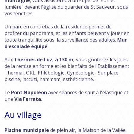
montagne
, vous assisterez à un superbe "son et
lumière" devant l'église du quartier de St Sauveur, sous
vos fenêtres.
Un parc en contrebas de la résidence permet de
profiter du panorama, et les enfants peuvent y jouer en
toute tranquillité sous la surveillance des adultes.
Mur
d'escalade équipé
.
Aux
Thermes de Luz, à 130 m,
vous goûterez les joies
de la remise en forme et les bienfaits de l'Etablissement
Thermal, ORL, Phlébologie, Gynécologie. Sur place
piscine, jaccuzi, hammam, esthéticienne.
Le
Pont Napoléon
avec séances de saut à l'élastique et
une
Via Ferrata
.
Au village
Piscine municipale
de plein air, la Maison de la Vallée