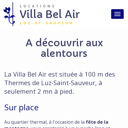
Aller au contenu principal
LOCATIONS
Accueil
Villa Bel Air
Togg
Studios
navi
LUZ-ST-SAUVEUR
Appartements
A découvrir aux
Aux alentours
alentours
Tarifs
Accès
La Villa Bel Air est située à 100 m des
Contact
Thermes de Luz-Saint-Sauveur, à
seulement 2 mn à pied.
Sur place
Au quartier thermal, à l'occasion de la
fête de la