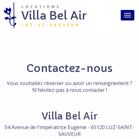
Aller au contenu principal
LOCATIONS
Accueil
Villa Bel Air
Togg
Studios
navi
LUZ-ST-SAUVEUR
Appartements
Aux alentours
Tarifs
Contactez-nous
Accès
Vous souhaitez réserver ou avoir un renseignement ?
Contact
N'hésitez-pas à nous contacter !
Villa Bel Air
54 Avenue de l'Impératrice Eugénie - 65120 LUZ-SAINT-
SAUVEUR